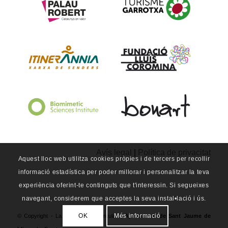
Avís legal
|
Política de privacitat
Aquest lloc web utilitza cookies pròpies i de tercers per recollir
informació estadística per poder millorar i personalitzar la teva
experiència oferint-te continguts que t'interessin. Si segueixes
navegant, considerem que acceptes la seva instal•lació i ús.
OK
Més informació
© Copyright - La Brutau Àrea Circular |
Ajuntament de Sant Jaume de