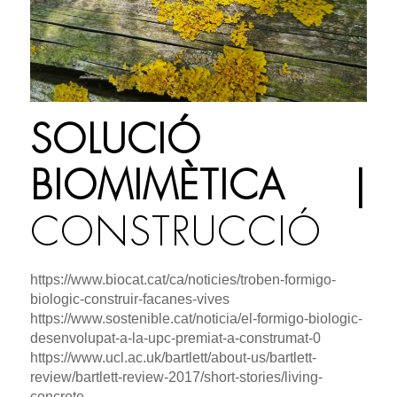
SOLUCIÓ
BIOMIMÈTICA |
CONSTRUCCIÓ
https://www.biocat.cat/ca/noticies/troben-formigo-
biologic-construir-facanes-vives
https://www.sostenible.cat/noticia/el-formigo-biologic-
desenvolupat-a-la-upc-premiat-a-construmat-0
https://www.ucl.ac.uk/bartlett/about-us/bartlett-
review/bartlett-review-2017/short-stories/living-
concrete