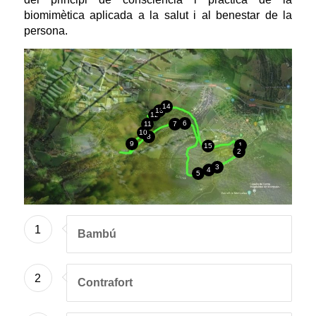
biomimètica aplicada a la salut i al benestar de la
persona.
14
13
12
6
11
7
10
8
9
1
15
2
3
4
5
1
Bambú
2
Contrafort