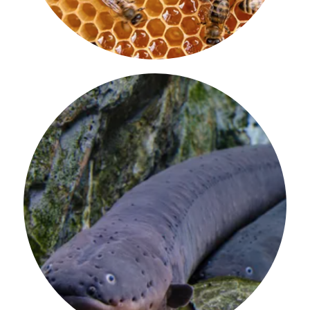
L’anguila elèctrica inspira una nova font
d’energia.