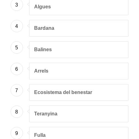
3
Algues
4
Bardana
5
Balines
6
Arrels
7
Ecosistema del benestar
8
Teranyina
9
Fulla